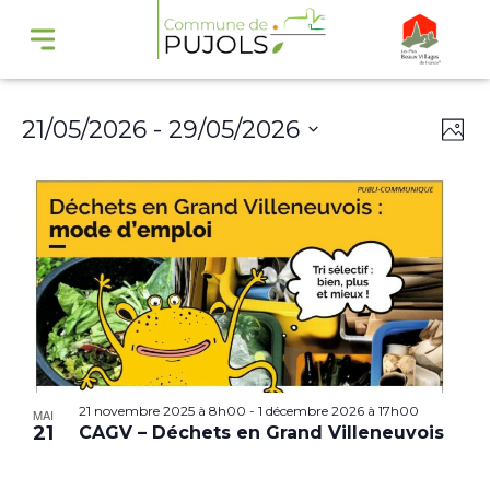
Navi
Na
21/05/2026
 - 
29/05/2026
Phot
par
de
Select
cons
vu
date.
Év
21 novembre 2025 à 8h00
-
1 décembre 2026 à 17h00
MAI
21
CAGV – Déchets en Grand Villeneuvois