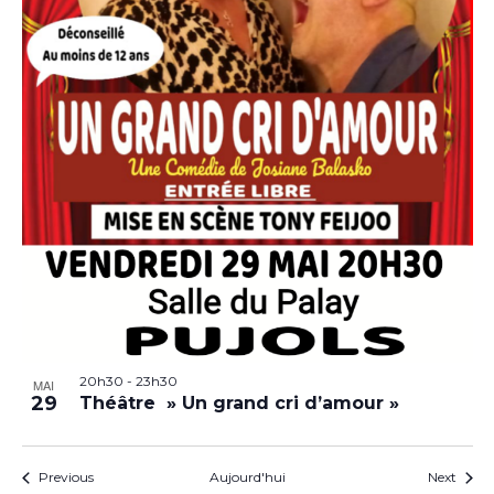
20h30
-
23h30
MAI
29
Théâtre » Un grand cri d’amour »
Évènements
Évèn
Previous
Aujourd'hui
Next