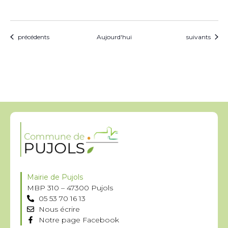
Évènements
Évènements
précédents
Aujourd'hui
suivants
Mairie de Pujols
MBP 310 – 47300 Pujols
05 53 70 16 13
Nous écrire
Notre page Facebook