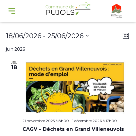
Navi
Na
18/06/2026
 - 
25/06/2026
Liste
par
de
Sélectionnez
juin 2026
cons
vu
une
Év
JEU
date.
18
21 novembre 2025 à 8h00
-
1 décembre 2026 à 17h00
CAGV – Déchets en Grand Villeneuvois