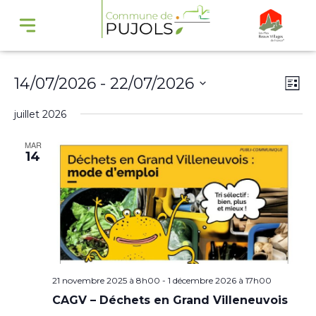
Navi
Na
14/07/2026
 - 
22/07/2026
Liste
par
de
Sélectionnez
juillet 2026
cons
vu
une
Év
MAR
date.
14
21 novembre 2025 à 8h00
-
1 décembre 2026 à 17h00
CAGV – Déchets en Grand Villeneuvois