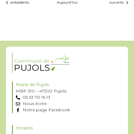
Évènements
Évènements
précédents
Aujourd'hui
suivants
Mairie de Pujols
MBP 310 – 47300 Pujols
05 53 70 16 13
Nous écrire
Notre page Facebook
Horaires