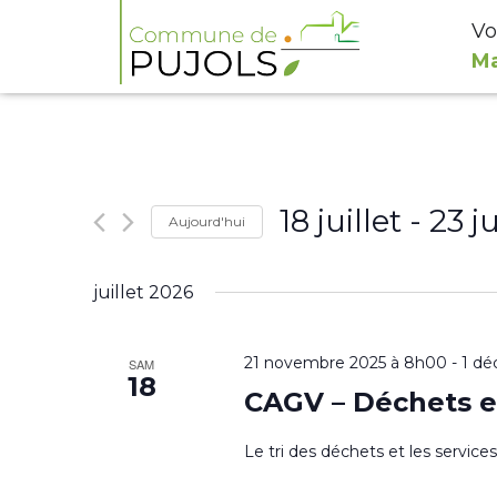
Vo
Ma
18 juillet
 - 
23 ju
Aujourd'hui
Sélectionnez
juillet 2026
une
date.
21 novembre 2025 à 8h00
-
1 dé
SAM
18
CAGV – Déchets e
Le tri des déchets et les servic