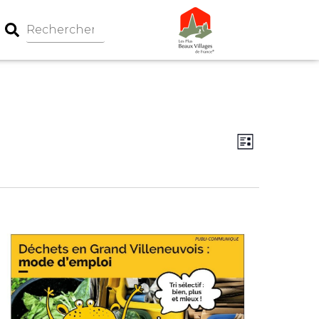
Navigation
Navigati
Liste
par
de
consultati
vues
Évèneme