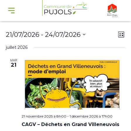
Navi
Na
21/07/2026
 - 
24/07/2026
Liste
par
de
Sélectionnez
juillet 2026
cons
vu
une
Év
MAR
date.
21
21 novembre 2025 à 8h00
-
1 décembre 2026 à 17h00
CAGV – Déchets en Grand Villeneuvois