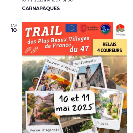
10 mai 2025 à 14h00
-
18h00
CARNAPÂQUES
SAM
10