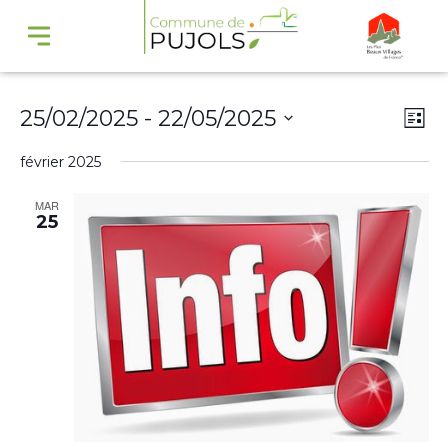
Navi
Na
25/02/2025
 - 
22/05/2025
Liste
par
de
Sélectionnez
février 2025
cons
vu
une
Év
MAR
date.
25