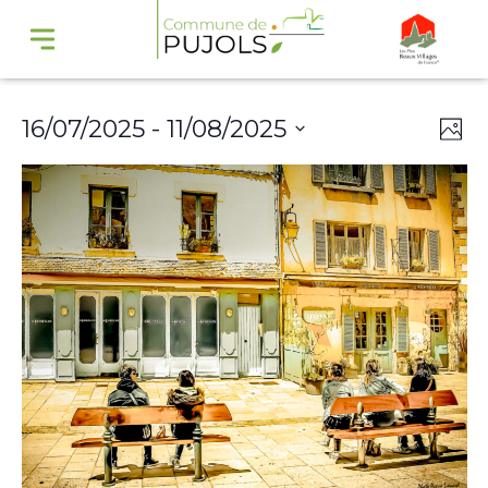
Navi
Na
16/07/2025
 - 
11/08/2025
Phot
par
de
Select
cons
vu
date.
Év