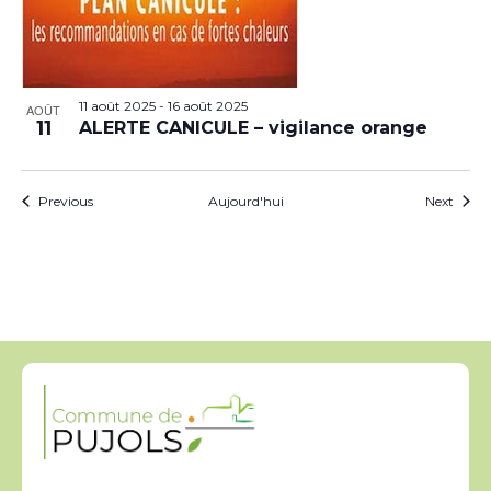
11 août 2025
-
16 août 2025
AOÛT
11
ALERTE CANICULE – vigilance orange
Évènements
Évèn
Previous
Aujourd'hui
Next