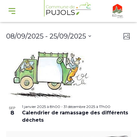
Navi
Na
08/09/2025
 - 
25/09/2025
Phot
par
de
Select
cons
vu
date.
Év
1 janvier 2025 à 8h00
-
31 décembre 2025 à 17h00
SEP
8
Calendrier de ramassage des différents
déchets