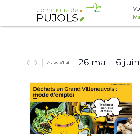
Vo
Ma
26 mai
 - 
6 juin
Aujourd'hui
Select
date.