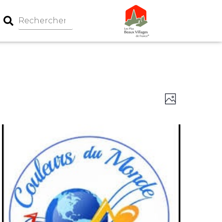
Navigation
Navigati
Photo
par
de
consultati
vues
Évèneme