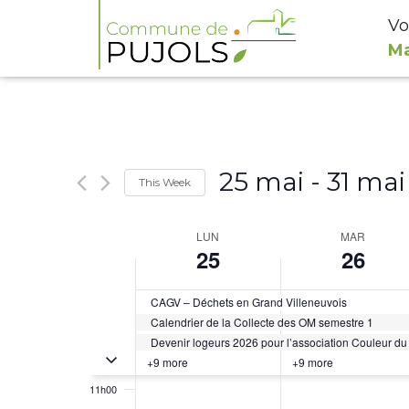
Vo
3h00
Ma
4h00
5h00
6h00
25 mai
 - 
31 mai
This Week
Select
7h00
Week
LUN
MAR
date.
25
26
8h00
of
Évènements
9h00
CAGV – Déchets en Grand Villeneuvois
Calendrier de la Collecte des OM semestre 1
Devenir logeurs 2026 pour l’association Couleur d
10h00
Toggle multiday évènements
+9 more
+9 more
11h00