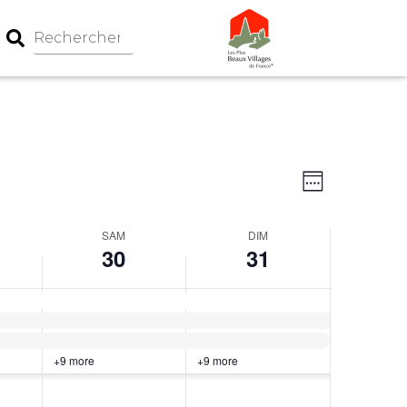
Navigation
Navigati
Week
par
de
consultati
vues
SAM
DIM
Évèneme
30
31
+9 more
+9 more