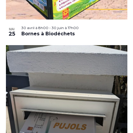
30 avril à 8h00
-
30 juin à 17h00
MAI
25
Bornes à Biodéchets