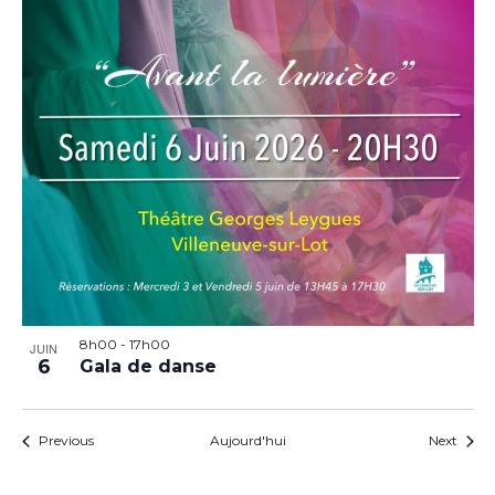
8h00
-
17h00
JUIN
6
Gala de danse
Évènements
Évèn
Previous
Aujourd'hui
Next