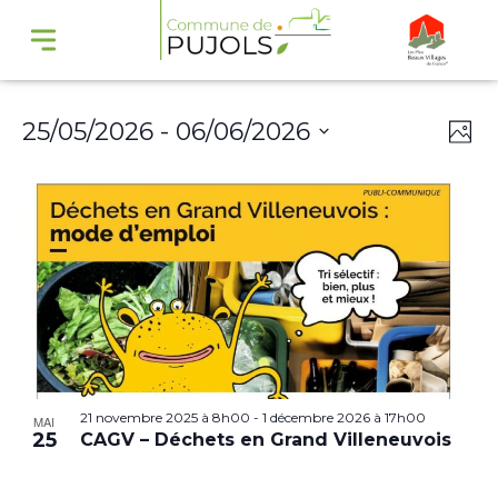
Navi
Na
25/05/2026
 - 
06/06/2026
Phot
par
de
Select
cons
vu
date.
Év
21 novembre 2025 à 8h00
-
1 décembre 2026 à 17h00
MAI
25
CAGV – Déchets en Grand Villeneuvois