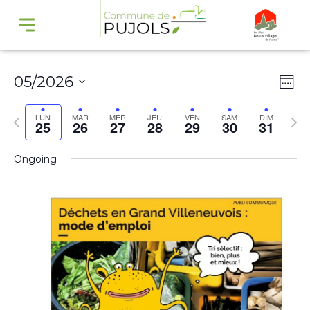
Navi
Na
05/2026
Wee
par
de
Select
cons
vu
Previous
Nex
LUN
MAR
MER
JEU
VEN
SAM
DIM
25
26
27
28
29
30
31
date.
Év
week
wee
Ongoing