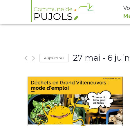
Vo
Ma
27 mai
 - 
6 juin
Aujourd'hui
Select
date.