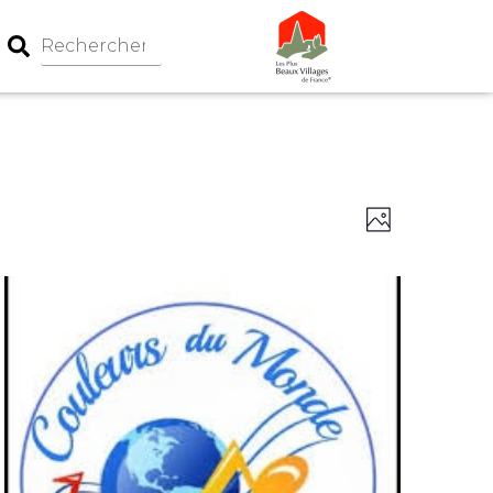
Navigation
Navigati
Photo
par
de
consultati
vues
Évèneme