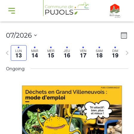
Navi
Na
07/2026
Wee
par
de
Select
cons
vu
Previous
Nex
LUN
MAR
MER
JEU
VEN
SAM
DIM
13
14
15
16
17
18
19
date.
Év
week
wee
Ongoing