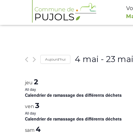
Vo
Ma
4 mai
 - 
23 ma
Aujourd'hui
Select
date.
2
jeu
All day
Calendrier de ramassage des différents déchets
3
ven
All day
Calendrier de ramassage des différents déchets
4
sam