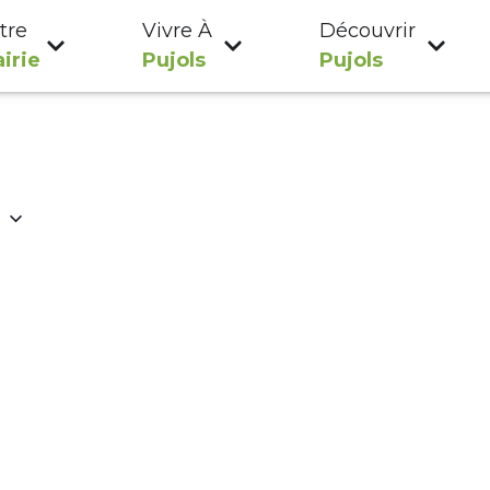
tre
Vivre À
Découvrir
irie
Pujols
Pujols
i