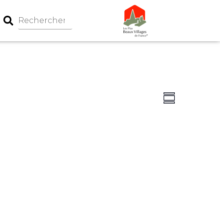
Navigation
Navigati
Summary
par
de
consultati
vues
Évèneme