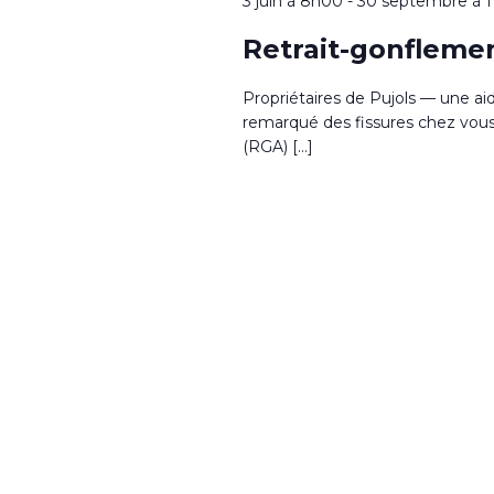
3 juin à 8h00
-
30 septembre à 
Retrait-gonflemen
Propriétaires de Pujols — une ai
remarqué des fissures chez vous ?
(RGA) […]