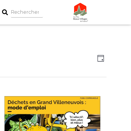
Navigation
Navigati
Jour
par
de
consultati
vues
Évèneme