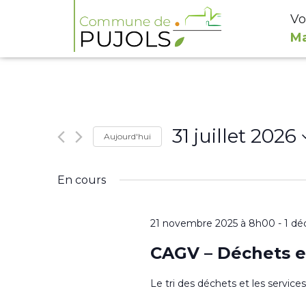
Vo
Ma
31 juillet 2026
Aujourd'hui
Sélectionnez
En cours
une
date.
21 novembre 2025 à 8h00
-
1 dé
CAGV – Déchets e
Le tri des déchets et les servic