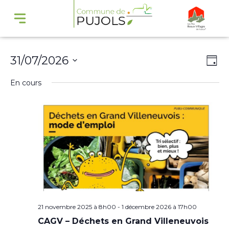
Navi
Na
31/07/2026
Jour
par
de
Sélectionnez
En cours
cons
vu
une
Év
date.
21 novembre 2025 à 8h00
-
1 décembre 2026 à 17h00
CAGV – Déchets en Grand Villeneuvois