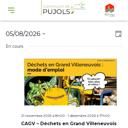
Navi
Na
05/08/2026
Jour
par
de
Sélectionnez
En cours
cons
vu
une
Év
date.
21 novembre 2025 à 8h00
-
1 décembre 2026 à 17h00
CAGV – Déchets en Grand Villeneuvois