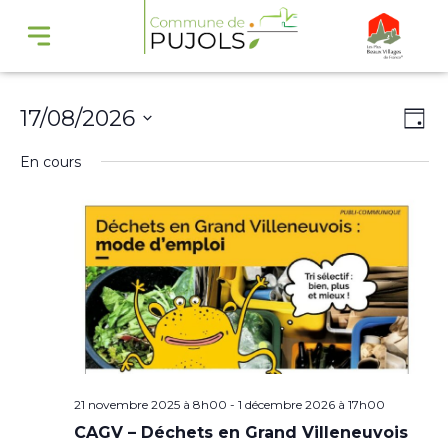
Navi
Na
17/08/2026
Jour
par
de
Sélectionnez
En cours
cons
vu
une
Év
date.
21 novembre 2025 à 8h00
-
1 décembre 2026 à 17h00
CAGV – Déchets en Grand Villeneuvois