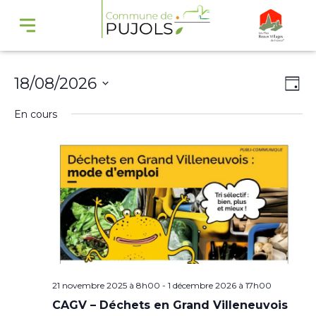
Navi
Na
18/08/2026
Jour
par
de
Sélectionnez
En cours
cons
vu
une
Év
date.
21 novembre 2025 à 8h00
-
1 décembre 2026 à 17h00
CAGV – Déchets en Grand Villeneuvois