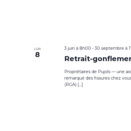
3 juin à 8h00
-
30 septembre à 
LUN
8
Retrait-gonflemen
Propriétaires de Pujols — une ai
remarqué des fissures chez vous ?
(RGA) […]