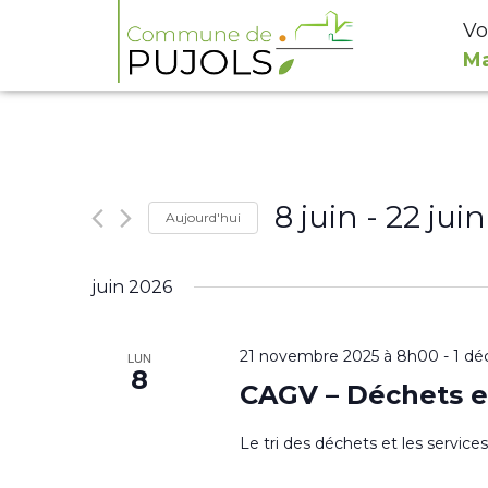
Vo
Ma
8 juin
 - 
22 juin
Aujourd'hui
Sélectionnez
juin 2026
une
date.
21 novembre 2025 à 8h00
-
1 dé
LUN
8
CAGV – Déchets e
Le tri des déchets et les servic