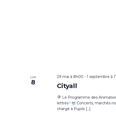
29 mai à 8h00
-
1 septembre à 
LUN
8
Cityall
Le Programme des Animations 
lettres !
Concerts, marchés noctu
chargé à Pujols […]