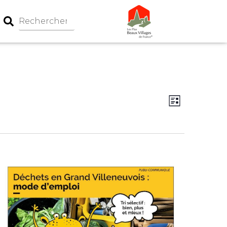
Navigation
Navigati
Liste
par
de
consultati
vues
Évèneme