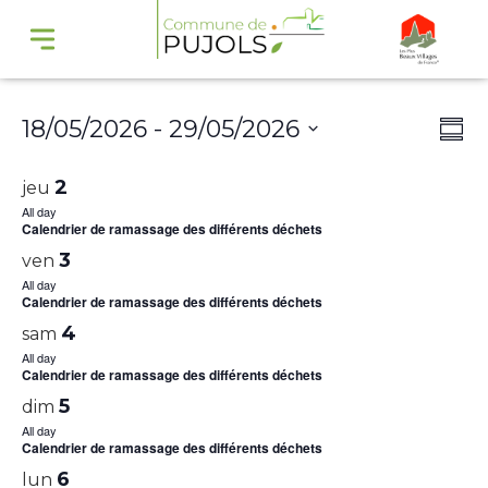
Navi
Na
18/05/2026
 - 
29/05/2026
Summ
par
de
Select
cons
vu
2
jeu
date.
Év
All day
Calendrier de ramassage des différents déchets
3
ven
All day
Calendrier de ramassage des différents déchets
4
sam
All day
Calendrier de ramassage des différents déchets
5
dim
All day
Calendrier de ramassage des différents déchets
6
lun