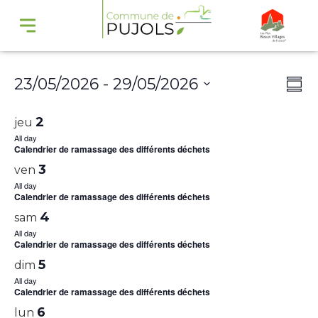
Navi
Na
23/05/2026
 - 
29/05/2026
Summ
par
de
Select
cons
vu
2
jeu
date.
Év
All day
Calendrier de ramassage des différents déchets
3
ven
All day
Calendrier de ramassage des différents déchets
4
sam
All day
Calendrier de ramassage des différents déchets
5
dim
All day
Calendrier de ramassage des différents déchets
6
lun