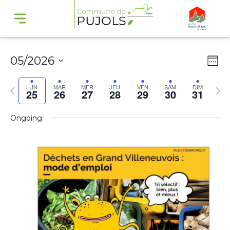
Navi
Na
05/2026
Wee
par
de
Select
cons
vu
Previous
Nex
LUN
MAR
MER
JEU
VEN
SAM
DIM
25
26
27
28
29
30
31
date.
Év
week
wee
Ongoing