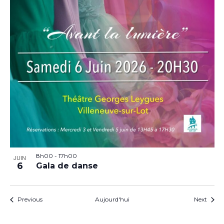
8h00
-
17h00
JUIN
6
Gala de danse
Évènements
Évèn
Previous
Aujourd'hui
Next