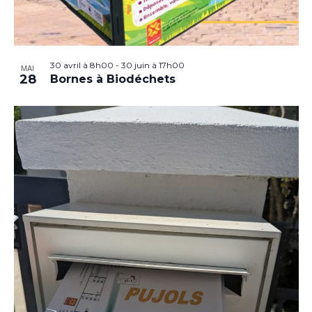
30 avril à 8h00
-
30 juin à 17h00
MAI
28
Bornes à Biodéchets