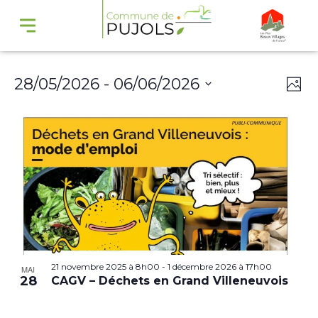
Navi
Na
28/05/2026
 - 
06/06/2026
Phot
par
de
Select
cons
vu
date.
Év
21 novembre 2025 à 8h00
-
1 décembre 2026 à 17h00
MAI
28
CAGV – Déchets en Grand Villeneuvois