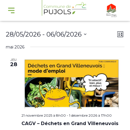
Navi
Na
28/05/2026
 - 
06/06/2026
Liste
par
de
Sélectionnez
mai 2026
cons
vu
une
Év
JEU
date.
28
21 novembre 2025 à 8h00
-
1 décembre 2026 à 17h00
CAGV – Déchets en Grand Villeneuvois