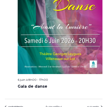
6 juin à 8h00
-
17h00
Gala de danse
Évènements
Évènements
précédents
Aujourd'hui
suivants