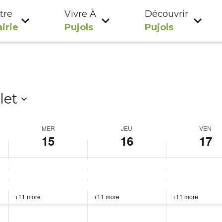
tre
Vivre À
Découvrir
irie
Pujols
Pujols
llet
MER
JEU
VEN
15
16
17
+11 more
+11 more
+11 more