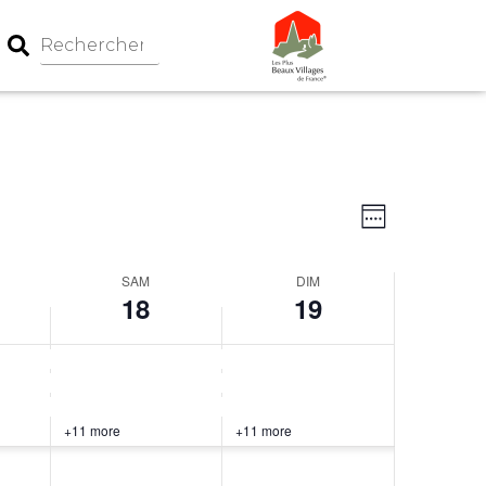
Navigation
Navigati
Week
par
de
consultati
vues
SAM
DIM
Évèneme
18
19
+11 more
+11 more