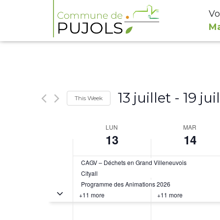
Vo
Ma
13 juillet
 - 
19 jui
This Week
Select
Week
LUN
MAR
date.
13
14
of
Évènements
CAGV – Déchets en Grand Villeneuvois
Cityall
Programme des Animations 2026
Toggle multiday évènements
+11 more
+11 more
0h00