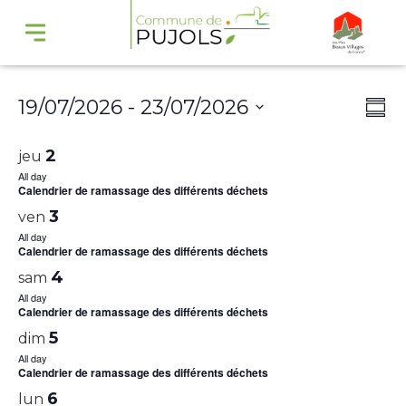
Navi
Na
19/07/2026
 - 
23/07/2026
Summ
par
de
Select
cons
vu
2
jeu
date.
Év
All day
Calendrier de ramassage des différents déchets
3
ven
All day
Calendrier de ramassage des différents déchets
4
sam
All day
Calendrier de ramassage des différents déchets
5
dim
All day
Calendrier de ramassage des différents déchets
6
lun