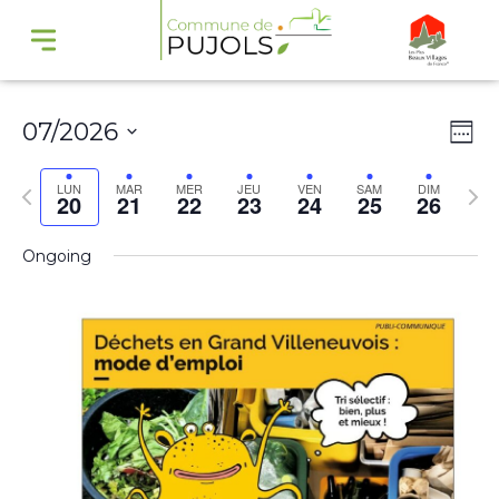
Navi
Na
07/2026
Wee
par
de
Select
cons
vu
Previous
Nex
LUN
MAR
MER
JEU
VEN
SAM
DIM
20
21
22
23
24
25
26
date.
Év
week
wee
Ongoing