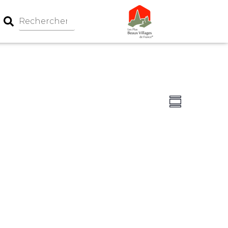
Navigation
Navigati
Summary
par
de
consultati
vues
Évèneme