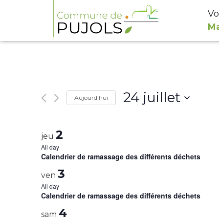
Vo
Ma
24 juillet
Aujourd'hui
Select
date.
2
jeu
All day
Calendrier de ramassage des différents déchets
3
ven
All day
Calendrier de ramassage des différents déchets
4
sam