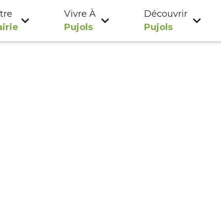
tre
Vivre À
Découvrir
irie
Pujols
Pujols