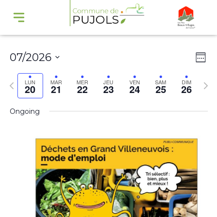
Navi
Na
07/2026
Wee
par
de
Select
cons
vu
Previous
Nex
LUN
MAR
MER
JEU
VEN
SAM
DIM
20
21
22
23
24
25
26
date.
Év
week
wee
Ongoing