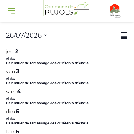
Navi
Na
26/07/2026
Summ
par
de
Select
cons
vu
2
jeu
date.
Év
All day
Calendrier de ramassage des différents déchets
3
ven
All day
Calendrier de ramassage des différents déchets
4
sam
All day
Calendrier de ramassage des différents déchets
5
dim
All day
Calendrier de ramassage des différents déchets
6
lun