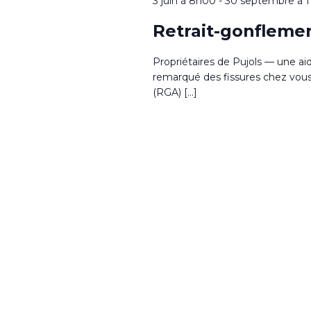
3 juin à 8h00
-
30 septembre à 
Retrait-gonflemen
Propriétaires de Pujols — une ai
remarqué des fissures chez vous ?
(RGA) […]