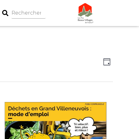
Navigation
Navigati
Jour
par
de
consultati
vues
Évèneme