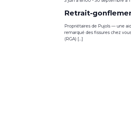
3 juin à 8h00
-
30 septembre à 
Retrait-gonflemen
Propriétaires de Pujols — une ai
remarqué des fissures chez vous ?
(RGA) […]