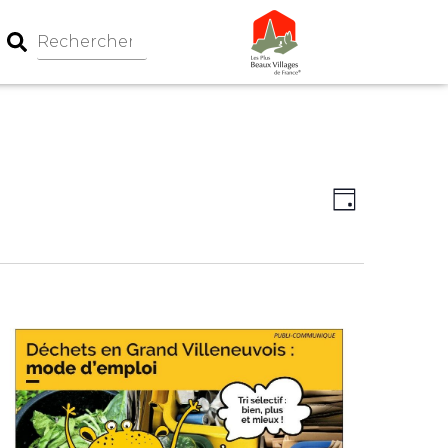
Navigation
Navigati
Jour
par
de
consultati
vues
Évèneme