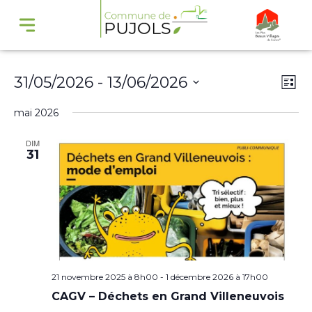
Navi
Na
31/05/2026
 - 
13/06/2026
Liste
par
de
Sélectionnez
mai 2026
cons
vu
une
Év
DIM
date.
31
21 novembre 2025 à 8h00
-
1 décembre 2026 à 17h00
CAGV – Déchets en Grand Villeneuvois