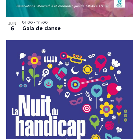
8h00
-
17h00
JUIN
6
Gala de danse