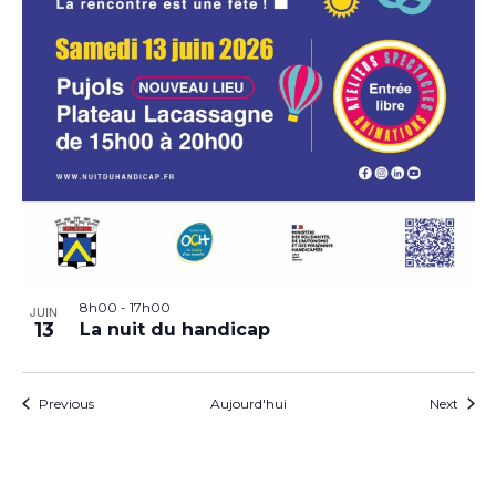
8h00
-
17h00
JUIN
13
La nuit du handicap
Évènements
Évèn
Previous
Aujourd'hui
Next