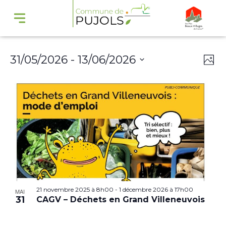
Navi
Na
31/05/2026
 - 
13/06/2026
Phot
par
de
Select
cons
vu
date.
Év
21 novembre 2025 à 8h00
-
1 décembre 2026 à 17h00
MAI
31
CAGV – Déchets en Grand Villeneuvois