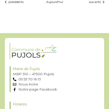
Évènements
Évènements
précédents
Aujourd'hui
suivants
Mairie de Pujols
MBP 310 – 47300 Pujols
05 53 70 16 13
Nous écrire
Notre page Facebook
Horaires