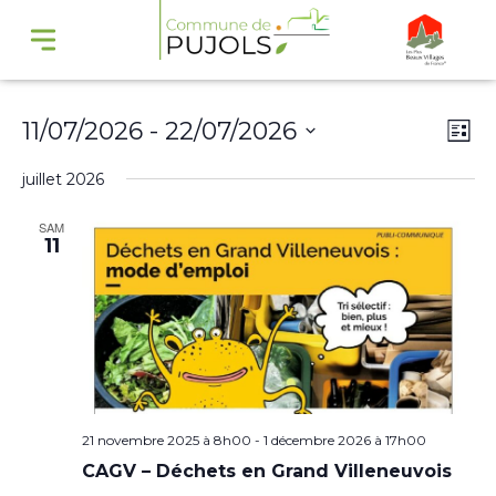
Navi
Na
11/07/2026
 - 
22/07/2026
Liste
par
de
Sélectionnez
juillet 2026
cons
vu
une
Év
SAM
date.
11
21 novembre 2025 à 8h00
-
1 décembre 2026 à 17h00
CAGV – Déchets en Grand Villeneuvois