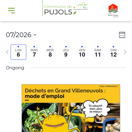
Navi
Na
07/2026
Wee
par
de
Select
cons
vu
Previous
Nex
LUN
MAR
MER
JEU
VEN
SAM
DIM
6
7
8
9
10
11
12
date.
Év
week
wee
Ongoing