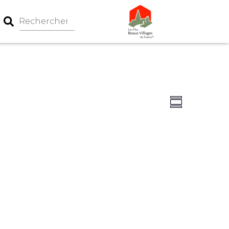
Navigation
Navigati
Summary
par
de
consultati
vues
Évèneme