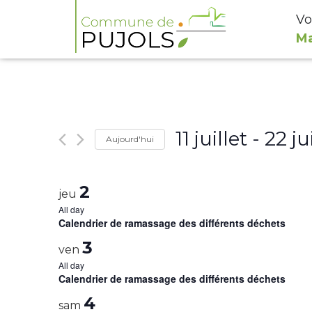
Vo
Ma
11 juillet
 - 
22 ju
Aujourd'hui
Select
date.
2
jeu
All day
Calendrier de ramassage des différents déchets
3
ven
All day
Calendrier de ramassage des différents déchets
4
sam