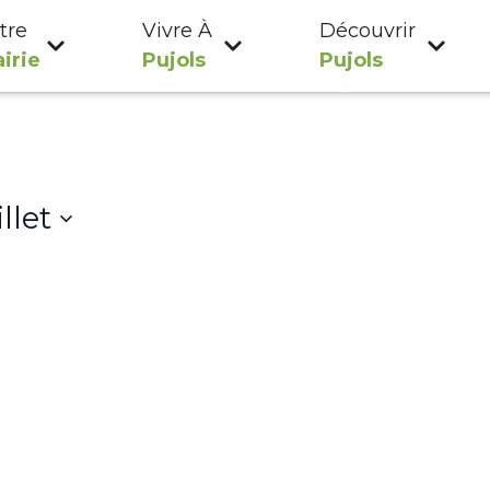
tre
Vivre À
Découvrir
irie
Pujols
Pujols
illet