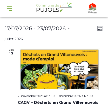
Navi
Na
17/07/2026
 - 
23/07/2026
Liste
par
de
Sélectionnez
juillet 2026
cons
vu
une
Év
VEN
date.
17
21 novembre 2025 à 8h00
-
1 décembre 2026 à 17h00
CAGV – Déchets en Grand Villeneuvois