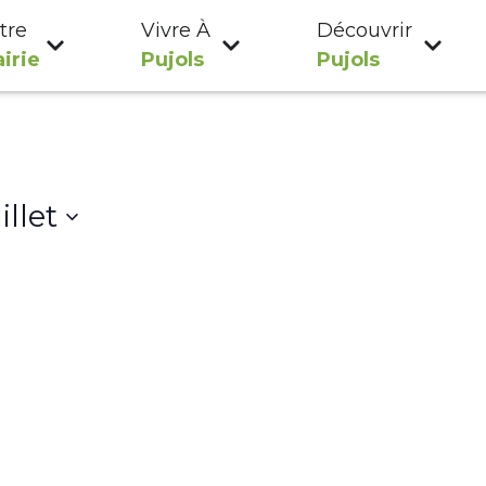
tre
Vivre À
Découvrir
irie
Pujols
Pujols
illet