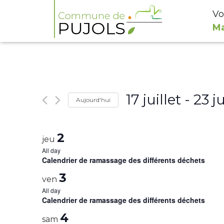
Vo
Ma
17 juillet
 - 
23 ju
Aujourd'hui
Select
date.
2
jeu
All day
Calendrier de ramassage des différents déchets
3
ven
All day
Calendrier de ramassage des différents déchets
4
sam