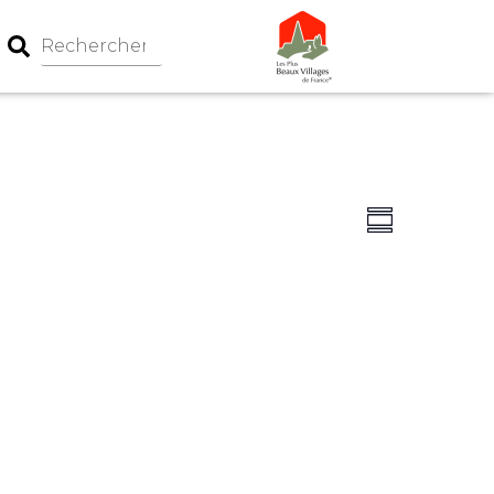
Navigation
Navigati
Summary
par
de
consultati
vues
Évèneme