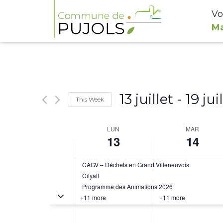
Vo
Ma
13 juillet
 - 
19 jui
This Week
Select
Week
LUN
MAR
date.
13
14
of
Évènements
CAGV – Déchets en Grand Villeneuvois
Cityall
Programme des Animations 2026
Toggle multiday évènements
+11 more
+11 more
0h00