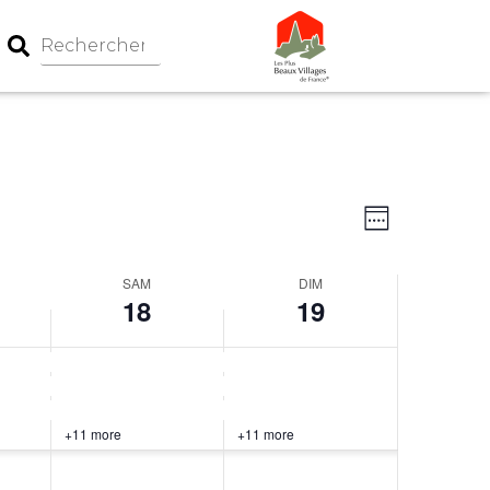
Navigation
Navigati
Week
par
de
consultati
vues
SAM
DIM
Évèneme
18
19
+11 more
+11 more