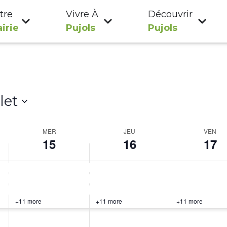
tre
Vivre À
Découvrir
irie
Pujols
Pujols
llet
MER
JEU
VEN
15
16
17
+11 more
+11 more
+11 more