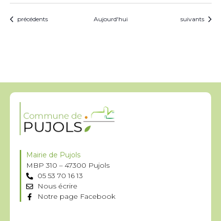
Évènements
Évènements
précédents
Aujourd'hui
suivants
Mairie de Pujols
MBP 310 – 47300 Pujols
05 53 70 16 13
Nous écrire
Notre page Facebook