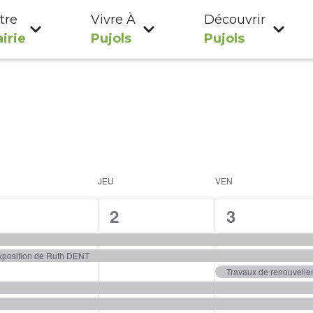
tre
Vivre À
Découvrir
irie
Pujols
Pujols
JEU
VEN
5
5
7
1
2
3
évènements,
évènements,
évènement
xposition de Ruth DENT
Travaux de renouvelle