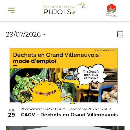
Navi
Na
29/07/2026
Phot
par
de
Select
cons
vu
date.
Év
21 novembre 2025 à 8h00
-
1 décembre 2026 à 17h00
JUIL
29
CAGV – Déchets en Grand Villeneuvois