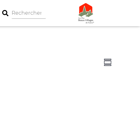
Navigation
Navigati
Summary
par
de
consultati
vues
Évèneme