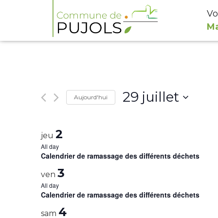
Vo
Ma
29 juillet
Aujourd'hui
Select
date.
2
jeu
All day
Calendrier de ramassage des différents déchets
3
ven
All day
Calendrier de ramassage des différents déchets
4
sam