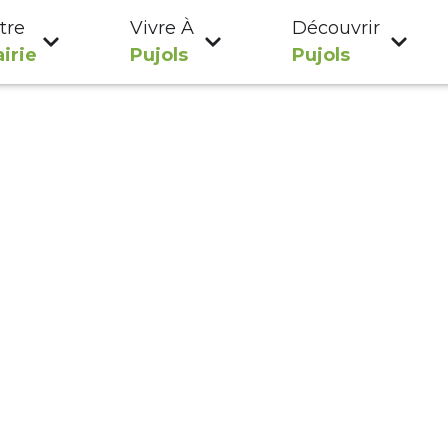
tre
Vivre À
Découvrir
irie
Pujols
Pujols