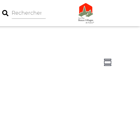
Navigation
Navigati
Summary
par
de
consultati
vues
Évèneme