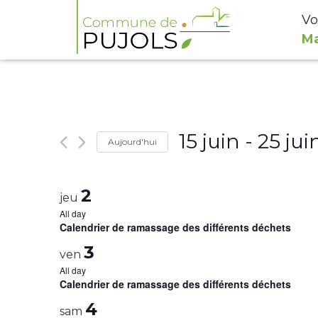
Vo
Ma
15 juin
 - 
25 jui
Aujourd'hui
Select
date.
2
jeu
All day
Calendrier de ramassage des différents déchets
3
ven
All day
Calendrier de ramassage des différents déchets
4
sam