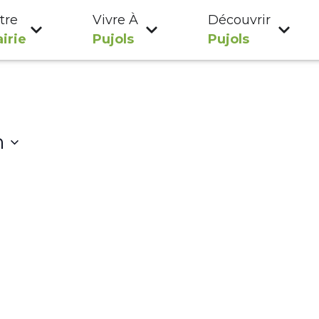
tre
Vivre À
Découvrir
irie
Pujols
Pujols
n