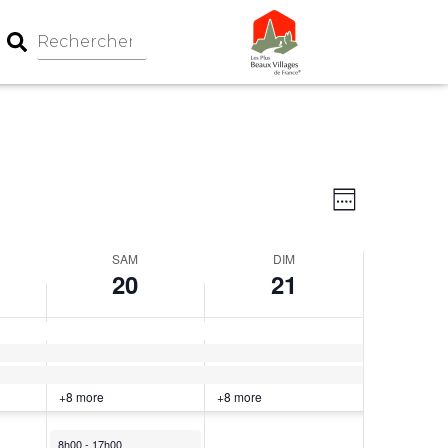
Navigation
Navigati
Week
par
de
consultati
vues
SAM
DIM
Évèneme
20
21
+8 more
+8 more
8h00
-
17h00