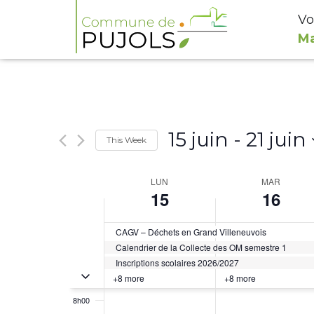
Vo
Ma
0h00
1h00
2h00
3h00
15 juin
 - 
21 juin
This Week
Select
4h00
Week
LUN
MAR
date.
15
16
of
5h00
Évènements
CAGV – Déchets en Grand Villeneuvois
6h00
Calendrier de la Collecte des OM semestre 1
Inscriptions scolaires 2026/2027
7h00
Toggle multiday évènements
+8 more
+8 more
8h00