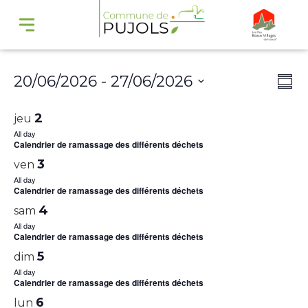
Navi
Na
20/06/2026
 - 
27/06/2026
Summ
par
de
Select
cons
vu
2
jeu
date.
Év
All day
Calendrier de ramassage des différents déchets
3
ven
All day
Calendrier de ramassage des différents déchets
4
sam
All day
Calendrier de ramassage des différents déchets
5
dim
All day
Calendrier de ramassage des différents déchets
6
lun